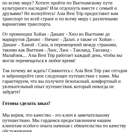
по всему миру? Хотите пройти по Вьетнамскому пути
культурного наследия? Или отдохнуть вместе с семьей и
друзьями? Не волнуйтесь! Asia Best Trip предоставит вам
транспорт по всей стране и по всему миру с различными
вариантами транспорта.
От провинции Хойан - Дананг - Хюэ во Вьетнаме до
маршрутов Дананг - Нячанг - Далат, а также от Хойан -
Дананг - Ханой - Сапа, и перемещений между странами,
такими как Вьетнам - Лаос, Лаос - Таиланд, Таиланд -
Малайзия,... Asia Best Trip работает каждый день, чтобы вы
могли перемещаться в любое время!
Так почему же ждать? Свяжитесь с Asia Best Trip уже сегодня
и забронируйте свое следующее путешествие с нами. Мы
гарантируем, что вы получите безопасный, комфортный и
увлекательный опыт путешествия, который никогда не
забудете!
Готовы сделать заказ?
Мы верим, что качество - это ключ к замечательному
путешествию. Мы гордимся предоставлением нашим
клиентам особого опыта начиная с обязательства по качеству
обслуживания.