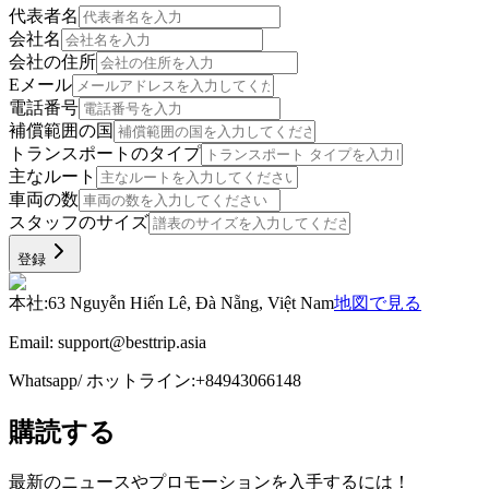
代表者名
会社名
会社の住所
Eメール
電話番号
補償範囲の国
トランスポートのタイプ
主なルート
車両の数
スタッフのサイズ
登録
本社
:
63 Nguyễn Hiến Lê, Đà Nẵng, Việt Nam
地図で見る
Email:
support@besttrip.asia
Whatsapp/
ホットライン
:
+84943066148
購読する
最新のニュースやプロモーションを入手するには！